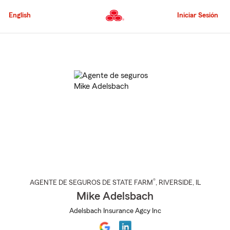
Pasar
al
English
Iniciar Sesión
contenido
principal
Comienzo
del
contenido
principal
®
AGENTE DE SEGUROS DE STATE FARM
,
RIVERSIDE
, IL
Mike Adelsbach
Adelsbach Insurance Agcy Inc