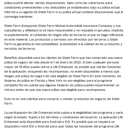
póliza podría afectar ciertas disposiciones, tales como las coberturas para
condiciones preexistentes o los deducibles ya establecidos bajo su póliza actual.
Informe a su agente de State Farm si su póliza actual contiene disposiciones que le
convenga mantener.
State Farm (incluyendo State Farm Mutual Automobile Insurance Company y sus
subsidiarias y afiliadas) no se hace responsable y no respalda ni aprueba, implícita
ni explícitamente, el contenido de ningún sitio de terceros al que se haga referencia
en este material. Los productos y servicios son ofrecidos por terceros y State
Farm no garantiza la mercantabilidad, la idoneidad ni la calidad de los productos y
servicios de terceros.
Beneficio disponible para los clientes de State Farm que han comprado una nueva
póliza de seguro de vida desde el 1 de enero de 2022. Si bien cualquier persona
mayor de 18 años puede unirse a Life Enhanced, es posible que ciertas funciones
de la aplicación, incluyendo las recompensas, no estén disponibles a menos que
tengas una póliza de seguro de vida elegible de State Farm.En este momento, los
titulares de póliza en Florida y New York no son elegibles para el programa
completo.Ten en cuenta que algunos titulares de póliza pueden experimentar un
retraso antes de que una nueva póliza sea elegible para recompensas.
Esto no es una solicitud para comprar o vender productos de seguros de State
Farm.
La participación de Life Enhanced está sujeta a la elegibilidad del programa y varía
según el estado. Sujeto a los términos y condiciones del acuerdo. La aplicación Life
Enhanced está disponible para Android e iOS. Es posible que se requiera un
dispositivo móvil iOS o Android para usar todas las funciones del programa Life