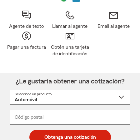
Agente de texto
Llamar al agente
Email al agente
Pagar una factura
Obtén una tarjeta
de identificación
¿Le gustaría obtener una cotización?
Seleccione un producto
Seleccione
un
nombre
de
producto
del
Código postal
Ingresa
Ingresa
_____
menú
un
un
desplegable
código
código
postal
postal
Obtenga una cotización
de
de