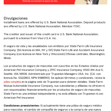
Divulgaciones
Installment loans are offered by U.S. Bank National Association. Deposit products
are offered by U.S. Bank National Association. Member FDIC.
The creditor and issuer of this credit card is U.S. Bank National Association,
pursuant to a license from Visa U.S.A. Inc.
El seguro de vida y las anualidades son emitidos por State Farm Life Insurance
Company. (Sin licencia en MA, NY y WI) State Farm Life and Accident Assurance
Company (con licencia en New York y Wisconsin) Oficinas centrales, Bloomington,
Illinois.
Los productos de seguro de mascotas son suscritos en los Estados Unidos por
American Pet Insurance Company y ZPIC Insurance Company, 6100-4th Ave S,
Seattle, WA 98108. Administrado por Trupanion Managers USA, Inc. (CA: con
licencia No. 0G22803, NPN 9588590). Se aplican términos y condiciones, revise la
póliza completa
en la página web de Trupanion para obtener detalles. State Farm
Mutual Automobile Insurance Company, sus subsidiarias y afiliadas no ofrecen ni
son responsables financieramente por los productos de seguro de mascotas.
State Farm es una entidad independiente y no está afiliada con Trupanion ni con
American Pet Insurance.
Condiciones preexistentes:
Si actualmente tiene una póliza de seguro médico
para mascotas, el cambio de compañía de seguros o la compra de una nueva